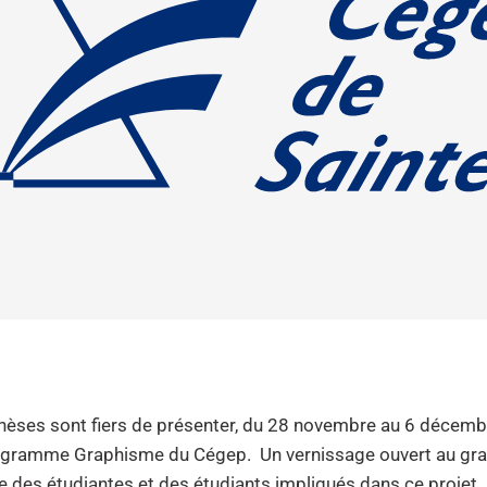
hèses sont fiers de présenter, du 28 novembre au 6 décemb
rogramme Graphisme du Cégep. Un vernissage ouvert au grand
e des étudiantes et des étudiants impliqués dans ce projet.