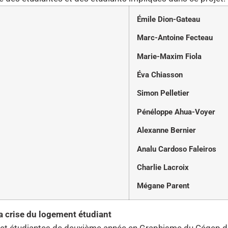
Émile Dion-Gateau
Marc-Antoine Fecteau
Marie-Maxim Fiola
Éva Chiasson
Simon Pelletier
Pénéloppe Ahua-Voyer
Alexanne Bernier
Analu Cardoso Faleiros
Charlie Lacroix
Mégane Parent
la crise du logement étudiant
s et étudiantes de deuxième année en Graphisme du Cégep de 