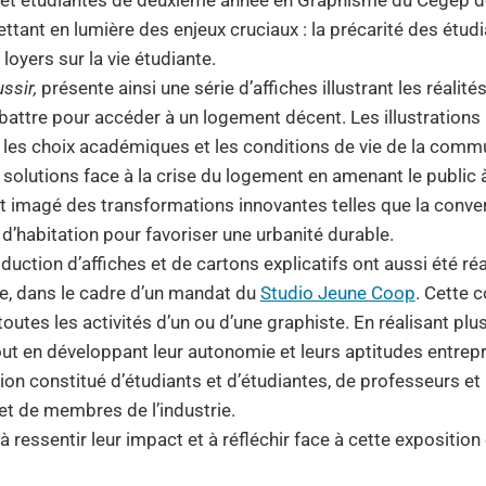
mettant en lumière des enjeux cruciaux : la précarité des étu
 loyers sur la vie étudiante.
ussir,
présente ainsi une série d’affiches illustrant les réalit
battre pour accéder à un logement décent. Les illustration
t les choix académiques et les conditions de vie de la comm
solutions face à la crise du logement en amenant le public 
et imagé des transformations innovantes telles que la conve
d’habitation pour favoriser une urbanité durable.
oduction d’affiches et de cartons explicatifs ont aussi été r
e, dans le cadre d’un mandat du
Studio Jeune Coop
. Cette c
utes les activités d’un ou d’une graphiste. En réalisant plu
out en développant leur autonomie et leurs aptitudes entrepr
ion constitué d’étudiants et d’étudiantes, de professeurs et
et de membres de l’industrie.
 à ressentir leur impact et à réfléchir face à cette exposition