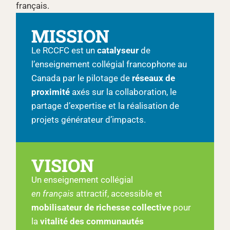
français.
MISSION
Le RCCFC est un
catalyseur
de
l’enseignement collégial francophone au
Canada par le pilotage de
réseaux de
proximité
axés sur la collaboration, le
partage d’expertise et la réalisation de
projets générateur d’impacts.
VISION
Un enseignement collégial
en français
attractif, accessible et
mobilisateur de richesse collective
pour
la
vitalité des communautés