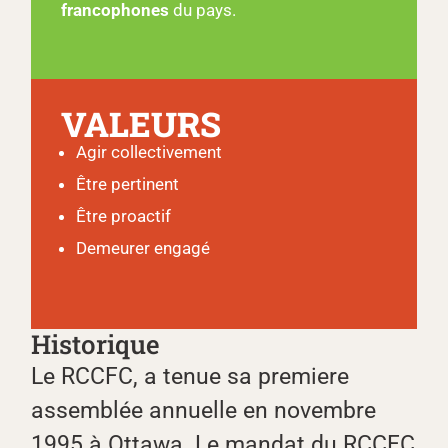
francophones
du pays.
VALEURS
Agir collectivement
Être pertinent
Être proactif
Demeurer engagé
Historique
Le RCCFC, a tenue sa premiere
assemblée annuelle en novembre
1995 à Ottawa. Le mandat du RCCFC