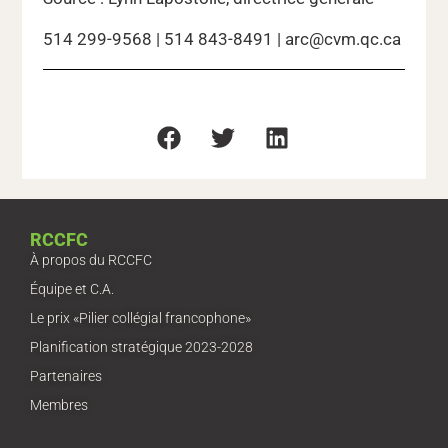
514 299-9568 | 514 843-8491 | arc@cvm.qc.ca
RCCFC
À propos du RCCFC
Équipe et C.A.
Le prix «Pilier collégial francophone»
Planification stratégique 2023-2028
Partenaires
Membres