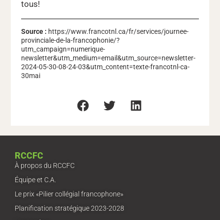
tous!
Source :
https://www.francotnl.ca/fr/services/journee-
provinciale-de-la-francophonie/?
utm_campaign=numerique-
newsletter&utm_medium=email&utm_source=newsletter-
2024-05-30-08-24-03&utm_content=texte-francotnl-ca-
30mai
RCCFC
À propos du RCCFC
Équipe et C.A.
Le prix «Pilier collégial francophone»
Planification stratégique 2023-2028