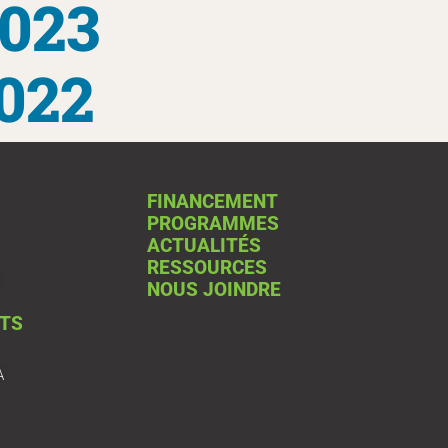
023
022
FINANCEMENT
PROGRAMMES
ACTUALITÉS
RESSOURCES
NOUS JOINDRE
TS
A