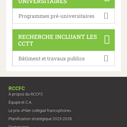
UNIVERSITAIRES
Programmes pré-universitaires
RECHERCHE INCLUANT LES
CCTT
Bâtiment et travaux publics
RCCFC
À propos du RCCFC
Équipe et C.A.
Le prix «Pilier collégial francophone»
Planification stratégique 2023-2028
Partenaires